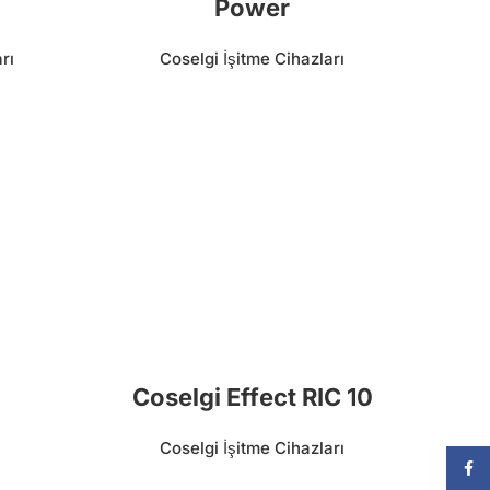
Power
rı
Coselgi İşitme Cihazları
Coselgi Effect RIC 10
Coselgi İşitme Cihazları
Face