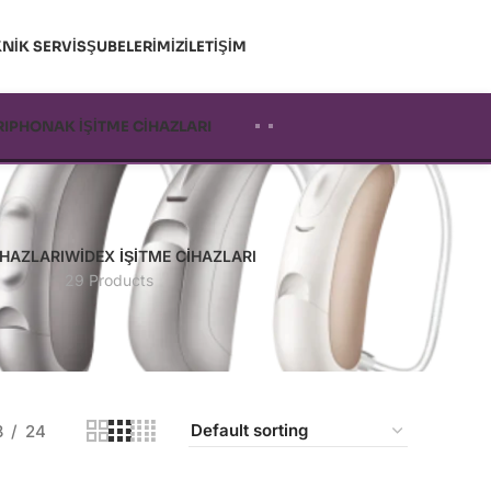
NIK SERVIS
ŞUBELERIMIZ
İLETIŞIM
RI
PHONAK İŞİTME CİHAZLARI
IHAZLARI
WIDEX İŞITME CIHAZLARI
29 Products
8
24