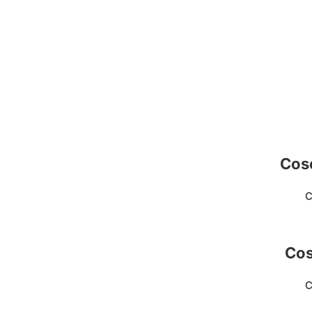
Cose
C
Cos
C