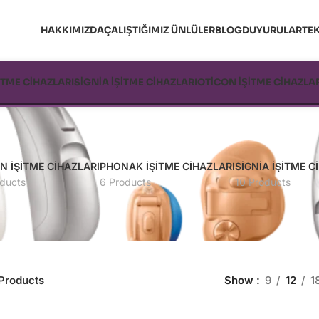
HAKKIMIZDA
ÇALIŞTIĞIMIZ ÜNLÜLER
BLOG
DUYURULAR
TEK
İTME CİHAZLARI
SİGNİA İŞİTME CİHAZLARI
OTİCON İŞİTME CİHAZLA
N İŞITME CIHAZLARI
PHONAK İŞITME CIHAZLARI
SIGNIA İŞITME C
ducts
6 Products
10 Products
Products
Show
9
12
1