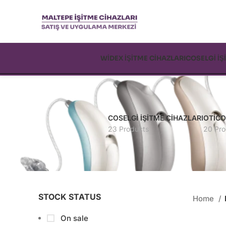
WİDEX İŞİTME CİHAZLARI
COSELGİ İŞ
COSELGI İŞITME CIHAZLARI
OTICO
23 Products
20 Pro
STOCK STATUS
Home
On sale