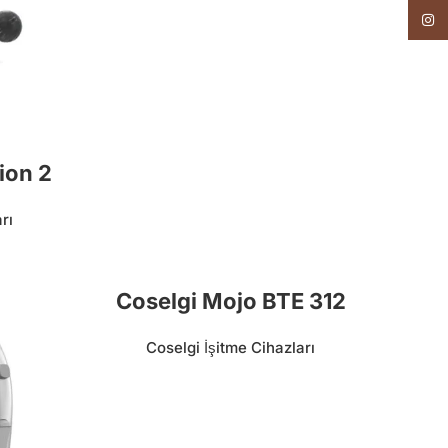
Insta
ion 2
rı
Coselgi Mojo BTE 312
Coselgi İşitme Cihazları