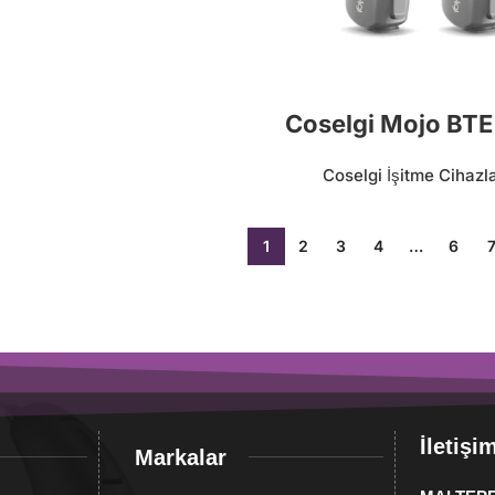
Coselgi Mojo BTE
Coselgi İşitme Cihazla
1
2
3
4
…
6
İletişi
Markalar