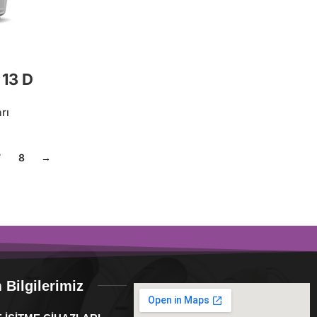
 13 D
rı
7
8
→
m Bilgilerimiz