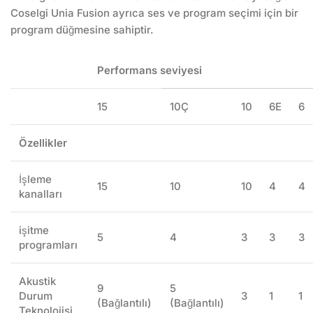
Coselgi Unia Fusion ayrıca ses ve program seçimi için bir
program düğmesine sahiptir.
Performans seviyesi
15
10Ç
10
6E
6
Özellikler
İşleme
15
10
10
4
4
kanalları
işitme
5
4
3
3
3
programları
Akustik
9
5
Durum
3
1
1
(Bağlantılı)
(Bağlantılı)
Teknolojisi