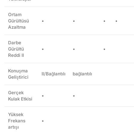
Ortam
Gürültüsü
•
•
•
•
Azaltma
Darbe
Gürültü
•
•
•
Reddi II
Konuşma
II/Bağlantılı
bağlantılı
Geliştirici
Gerçek
•
•
Kulak Etkisi
Yüksek
Frekans
•
artışı